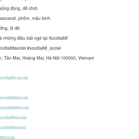
sống động, dễ chơi.
 baccarat, phỏm, mậu binh.
ởng, lô đề.
 những điều bất ngờ tại Xocdia88!
cdia88social #xocdia88_social
nh, Tân Mai, Hoàng Mai, Hà Nội 100000, Vietnam
xocdia88.social
xocdia88social
xocdia88social
ocdia88social
ocdia88social
88social