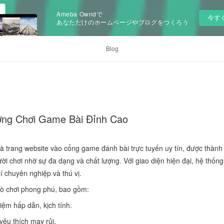
Ameba Owndで
今す
あなただけのホームページやブログをつくろう
Blog
ờng Chơi Game Bài Đỉnh Cao
 là trang website vào cổng game đánh bài trực tuyến uy tín, được thàn
i chơi nhờ sự đa dạng và chất lượng. Với giao diện hiện đại, hệ thống
í chuyên nghiệp và thú vị.
ò chơi phong phú, bao gồm:
iệm hấp dẫn, kịch tính.
yêu thích may rủi.